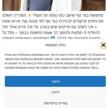
מחפשת בגד גוף שישב כמו כפפה על הגוף?
המדריך השלם
עם טיפים פרקטיים לבחירת בגד גוף לפי מבנה גוף, אירוע ועונה
+ איך לשלב עם פריטים שיש בארון. גלי איך פריט אחד יכול
להחליף 5 חולצות ולחסוך לך שעות התאמה בבוקר – כולל כל
הסוגים והצבעים של 2025.
האקסיומה הישראלית לאופנה
חכמה מתחילה כאן!
נהלו הסכמות
כדי לספק את החוויה הטובה ביותר, אנו משתמשים בטכנולוגיות כמו עוגיות (Cookies)
כדי לאחסן ו/או לגשת למידע מהמכשיר שלך. הסכמה לשימוש בטכנולוגיות אלו תאפשר
הירשמי עכשיו וקבלי 10% הנחה על ההזמנה הבאה שלך
לנו לעבד נתונים כגון התנהגות גלישה או מזהים ייחודיים באתר זה. אי־הסכמה או
ביטול ההסכמה עלולים להשפיע לרעה על תפקודן של תכונות ופונקציות מסוימות.
בלת
תקנון אתר
צרו
אודות
דות
משלוחים
קשר
ביטולים והחזרות
מדיניות פרטיות
אישור
דחיה
בניה וניהול ע''י
כל הזכויות שמורות
AgniVayu©
צפייה בהעדפות